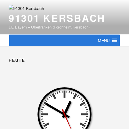
Zum
Inhalt
91301 KERSBACH
springen
DE Bayern – Oberfranken (Forchheim/Kersbach)
MENU
HEUTE