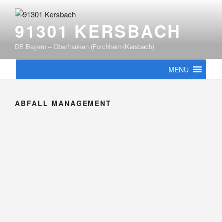
Zum
Inhalt
91301 KERSBACH
springen
DE Bayern – Oberfranken (Forchheim/Kersbach)
MENU
ABFALL MANAGEMENT