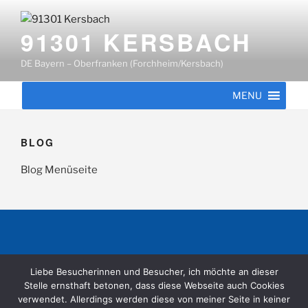
Zum
Inhalt
91301 KERSBACH
springen
DE Bayern – Oberfranken (Forchheim/Kersbach)
MENU
BLOG
Blog Menüseite
Datenschutzerklärung
Liebe Besucherinnen und Besucher, ich möchte an dieser
Stelle ernsthaft betonen, dass diese Webseite auch Cookies
verwendet. Allerdings werden diese von meiner Seite in keiner