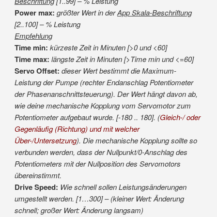
Beschriftung
[1..99] – % Leistung
Power max:
größter Wert in der
App Skala-Beschriftung
[2..100] – % Leistung
Empfehlung
Time min:
kürzeste Zeit in Minuten [>0 und <60]
Time max:
längste Zeit in Minuten [>Time min und <=60]
Servo Offset:
dieser Wert bestimmt die Maximum-
Leistung der Pumpe (rechter Endanschlag Potentiometer
der Phasenanschnittsteuerung). Der Wert hängt davon ab,
wie deine mechanische Kopplung vom Servomotor zum
Potentiometer aufgebaut wurde. [-180 .. 180]. (
Gleich-/ oder
Gegenläufig (Richtung) und mit welcher
Über-/Untersetzung
). Die mechanische Kopplung sollte so
verbunden werden, dass der Nullpunkt/0-Anschlag des
Potentiometers mit der Nullposition des Servomotors
übereinstimmt.
Drive Speed:
Wie schnell sollen Leistungsänderungen
umgestellt werden. [1…300] – (kleiner Wert: Änderung
schnell; großer Wert: Änderung langsam)