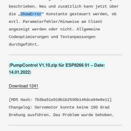
beschrieben. Neu und zusätzlich kann jetzt über
die „
ShowError
“ Konstante gesteuert werden, ob
evtl. Parameterfehler/Hinweise am Client
angezeigt werden oder nicht. Allgemeine
Codeoptimierungen und Textanpassungen
durchgeführt.
(
PumpControl V1.10.zip für ESP8266 01 – Date:
14.01.2022
)
Download
1241
[MD5 Hash: 7b3ba51e919b1b2530b146dca94e8e11]
Changelog: Servomotor konnte keine 180 Grad
Drehung ausführen. Das Problem wurde behoben.