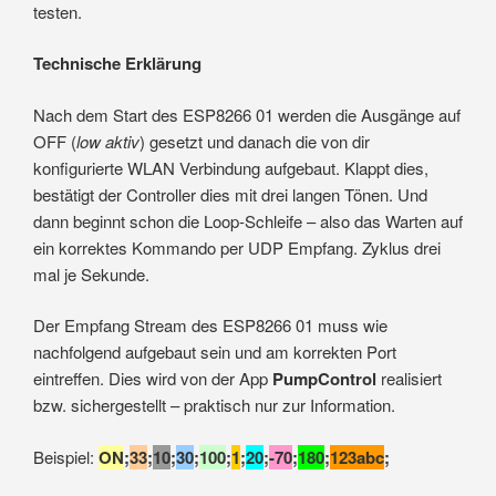
testen.
Technische Erklärung
Nach dem Start des ESP8266 01 werden die Ausgänge auf
OFF (
low aktiv
) gesetzt und danach die von dir
konfigurierte WLAN Verbindung aufgebaut. Klappt dies,
bestätigt der Controller dies mit drei langen Tönen. Und
dann beginnt schon die Loop-Schleife – also das Warten auf
ein korrektes Kommando per UDP Empfang. Zyklus drei
mal je Sekunde.
Der Empfang Stream des ESP8266 01 muss wie
nachfolgend aufgebaut sein und am korrekten Port
eintreffen. Dies wird von der App
PumpControl
realisiert
bzw. sichergestellt – praktisch nur zur Information.
Beispiel:
ON
;
33
;
10
;
30
;
100
;
1
;
20
;
-70
;
180
;
123abc
;