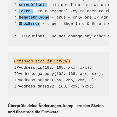
* 
servoOffset
- minimum flow rate at which 
* 
Token
- Your personal key to operate the 
* 
RemoteOnlyOne
 - true = only one IP adr ca
* 
ShowError
 - true = Show Info & Errors on 
* !!!Caution!!! Do not change any other var
Befinden sich im Setup()
IPAddress ip(192, 168, xxx, xxx);
IPAddress gateway(192, 168, xxx, xxx);
IPAddress subnet(255, 255, 255, 0);
IPAddress dns(192, 168, xxx, xxx);
Überprüfe deine Änderungen, kompiliere den Sketch
und übertrage die Firmware