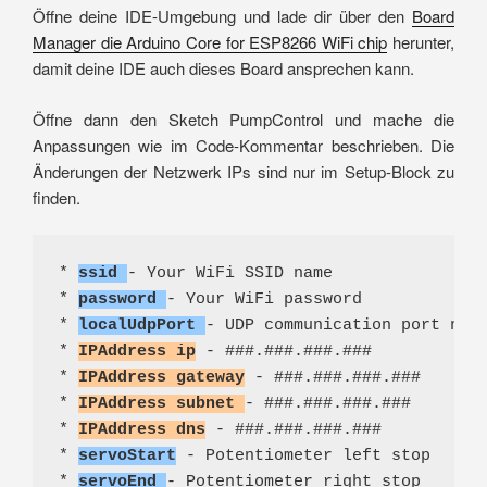
Öffne deine IDE-Umgebung und lade dir über den
Board
Manager die Arduino Core for ESP8266 WiFi chip
herunter,
damit deine IDE auch dieses Board ansprechen kann.
Öffne dann den Sketch PumpControl und mache die
Anpassungen wie im Code-Kommentar beschrieben. Die
Änderungen der Netzwerk IPs sind nur im Setup-Block zu
finden.
* 
ssid
- Your WiFi SSID name
* 
password
- Your WiFi password
* 
localUdpPort
- UDP communication port num
* 
IPAddress ip
 - ###.###.###.###
* 
IPAddress gateway
 - ###.###.###.###
* 
IPAddress subnet
- ###.###.###.###
* 
IPAddress dns
 - ###.###.###.###
* 
servoStart
 - Potentiometer left stop
* 
servoEnd
- Potentiometer right stop