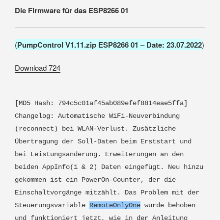
Die Firmware für das ESP8266 01
(
PumpControl V1.11.zip ESP8266 01 – Date: 23.07.2022
)
Download
724
[MD5 Hash: 794c5c01af45ab089efef8814eae5ffa]
Changelog: Automatische WiFi-Neuverbindung
(reconnect) bei WLAN-Verlust. Zusätzliche
Übertragung der Soll-Daten beim Erststart und
bei Leistungsänderung. Erweiterungen an den
beiden AppInfo(1 & 2) Daten eingefügt. Neu hinzu
gekommen ist ein PowerOn-Counter, der die
Einschaltvorgänge mitzählt. Das Problem mit der
Steuerungsvariable
RemoteOnlyOne
wurde behoben
und funktioniert jetzt, wie in der Anleitung