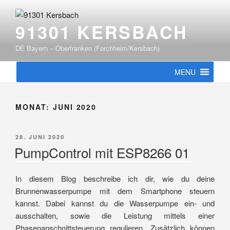
Zum
Inhalt
91301 KERSBACH
springen
DE Bayern – Oberfranken (Forchheim/Kersbach)
MENU
MONAT:
JUNI 2020
VERÖFFENTLICHT
28. JUNI 2020
AM
PumpControl mit ESP8266 01
In diesem Blog beschreibe ich dir, wie du deine
Brunnenwasserpumpe mit dem Smartphone steuern
kannst. Dabei kannst du die Wasserpumpe ein- und
ausschalten, sowie die Leistung mittels einer
Phasenanschnittsteuerung regulieren. Zusätzlich können