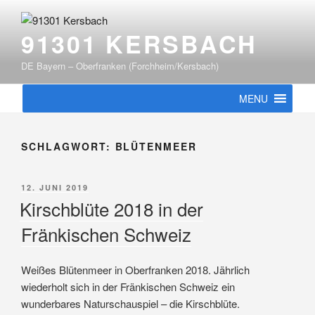
Zum
Inhalt
91301 KERSBACH
springen
DE Bayern – Oberfranken (Forchheim/Kersbach)
MENU
SCHLAGWORT:
BLÜTENMEER
VERÖFFENTLICHT
12. JUNI 2019
AM
Kirschblüte 2018 in der
Fränkischen Schweiz
Weißes Blütenmeer in Oberfranken 2018. Jährlich
wiederholt sich in der Fränkischen Schweiz ein
wunderbares Naturschauspiel – die Kirschblüte.