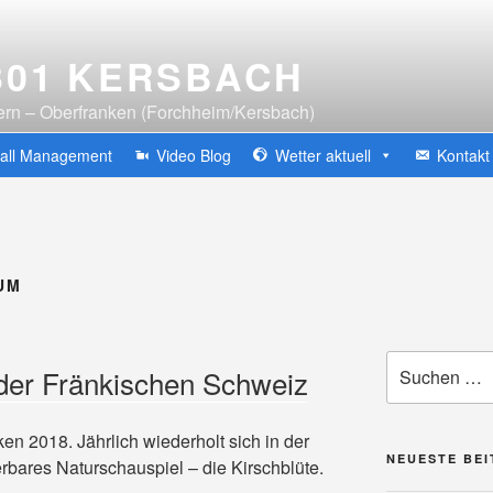
301 KERSBACH
rn – Oberfranken (Forchheim/Kersbach)
fall Management
Video Blog
Wetter aktuell
Kontakt
UM
Suche
 der Fränkischen Schweiz
nach:
n 2018. Jährlich wiederholt sich in der
NEUESTE BE
bares Naturschauspiel – die Kirschblüte.