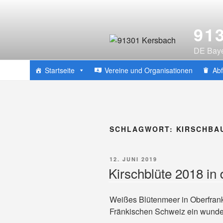
Zum
Inhalt
91
springen
DE Baye
Startseite
Vereine und Organisationen
Ab
SCHLAGWORT:
KIRSCHBA
VERÖFFENTLICHT
12. JUNI 2019
AM
Kirschblüte 2018 in
Weißes Blütenmeer in Oberfranke
Fränkischen Schweiz ein wunder