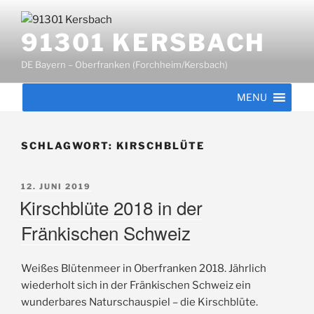
Zum
Inhalt
91301 KERSBACH
springen
DE Bayern – Oberfranken (Forchheim/Kersbach)
MENU
SCHLAGWORT:
KIRSCHBLÜTE
VERÖFFENTLICHT
12. JUNI 2019
AM
Kirschblüte 2018 in der
Fränkischen Schweiz
Weißes Blütenmeer in Oberfranken 2018. Jährlich
wiederholt sich in der Fränkischen Schweiz ein
wunderbares Naturschauspiel – die Kirschblüte.