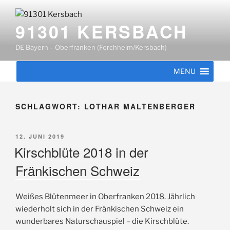
Zum
Inhalt
91301 KERSBACH
springen
DE Bayern – Oberfranken (Forchheim/Kersbach)
MENU
SCHLAGWORT:
LOTHAR MALTENBERGER
VERÖFFENTLICHT
12. JUNI 2019
AM
Kirschblüte 2018 in der
Fränkischen Schweiz
Weißes Blütenmeer in Oberfranken 2018. Jährlich
wiederholt sich in der Fränkischen Schweiz ein
wunderbares Naturschauspiel – die Kirschblüte.