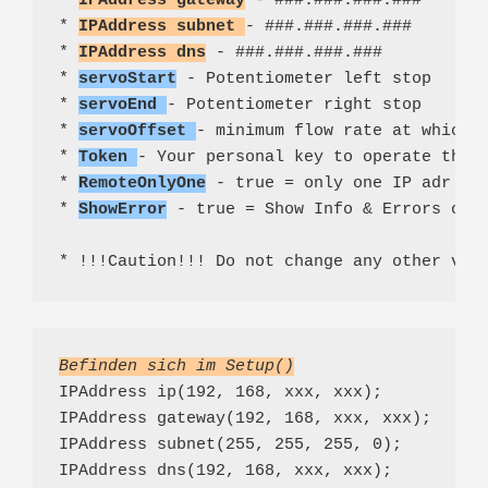
* 
IPAddress gateway
 - ###.###.###.###
* 
IPAddress subnet
- ###.###.###.###
* 
IPAddress dns
 - ###.###.###.###
* 
servoStart
 - Potentiometer left stop
* 
servoEnd
- Potentiometer right stop
* 
servoOffset
- minimum flow rate at which 
* 
Token
- Your personal key to operate the 
* 
RemoteOnlyOne
 - true = only one IP adr ca
* 
ShowError
 - true = Show Info & Errors on 
* !!!Caution!!! Do not change any other var
Befinden sich im Setup()
IPAddress ip(192, 168, xxx, xxx);
IPAddress gateway(192, 168, xxx, xxx);
IPAddress subnet(255, 255, 255, 0);
IPAddress dns(192, 168, xxx, xxx);