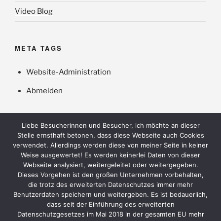
Video Blog
META TAGS
Website-Administration
Abmelden
Liebe Besucherinnen und Besucher, ich möchte an dieser
Stelle ernsthaft betonen, dass diese Webseite auch Cookies
verwendet. Allerdings werden diese von meiner Seite in keiner
Weise ausgewertet! Es werden keinerlei Daten von dieser
Webseite analysiert, weitergeleitet oder weitergegeben.
Dieses Vorgehen ist den großen Unternehmen vorbehalten,
die trotz des erweiterten Datenschutzes immer mehr
Benutzerdaten speichern und weitergeben. Es ist bedauerlich,
Datenschutzerklärung
dass seit der Einführung des erweiterten
Datenschutzgesetzes im Mai 2018 in der gesamten EU mehr