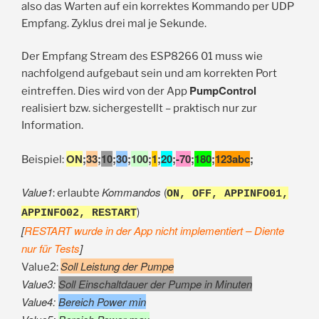
also das Warten auf ein korrektes Kommando per UDP
Empfang. Zyklus drei mal je Sekunde.
Der Empfang Stream des ESP8266 01 muss wie
nachfolgend aufgebaut sein und am korrekten Port
PumpControl
eintreffen. Dies wird von der App
realisiert bzw. sichergestellt – praktisch nur zur
Information.
ON
;
33
;
10
;
30
;
100
;
1
;
20
;
-70
;
180
;
123abc
;
Beispiel:
Value1
Kommandos
: erlaubte
(
ON, OFF, APPINFO01,
)
APPINFO02, RESTART
[
RESTART wurde in der App nicht implementiert – Diente
nur für Tests
]
Soll Leistung der Pumpe
Value2:
Value3:
Soll Einschaltdauer der Pumpe in Minuten
Value4:
Bereich Power min