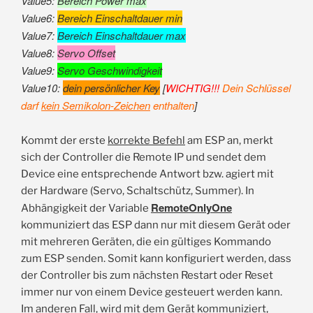
Value5:
Bereich Power max
Value6:
Bereich Einschaltdauer min
Value7:
Bereich Einschaltdauer max
Value8:
Servo Offset
Value9:
Servo Geschwindigkeit
Value10:
dein persönlicher Key
[
WICHTIG!!!
Dein Schlüssel
darf
kein Semikolon-Zeichen
enthalten
]
Kommt der erste
korrekte Befehl
am ESP an, merkt
sich der Controller die Remote IP und sendet dem
Device eine entsprechende Antwort bzw. agiert mit
der Hardware (Servo, Schaltschütz, Summer). In
RemoteOnlyOne
Abhängigkeit der Variable
kommuniziert das ESP dann nur mit diesem Gerät oder
mit mehreren Geräten, die ein gültiges Kommando
zum ESP senden. Somit kann konfiguriert werden, dass
der Controller bis zum nächsten Restart oder Reset
immer nur von einem Device gesteuert werden kann.
Im anderen Fall, wird mit dem Gerät kommuniziert,