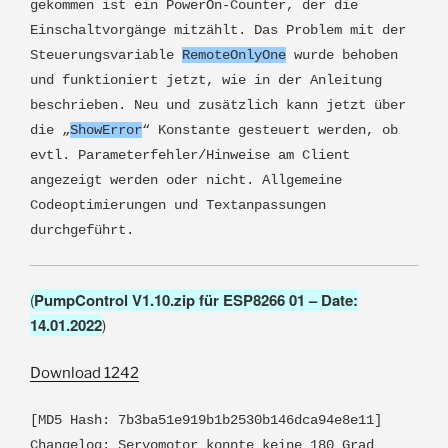
gekommen ist ein PowerOn-Counter, der die
Einschaltvorgänge mitzählt. Das Problem mit der
Steuerungsvariable
RemoteOnlyOne
wurde behoben
und funktioniert jetzt, wie in der Anleitung
beschrieben. Neu und zusätzlich kann jetzt über
die „
ShowError
“ Konstante gesteuert werden, ob
evtl. Parameterfehler/Hinweise am Client
angezeigt werden oder nicht. Allgemeine
Codeoptimierungen und Textanpassungen
durchgeführt.
PumpControl V1.10.zip für ESP8266 01 – Date:
(
14.01.2022
)
Download
1242
[MD5 Hash: 7b3ba51e919b1b2530b146dca94e8e11]
Changelog: Servomotor konnte keine 180 Grad