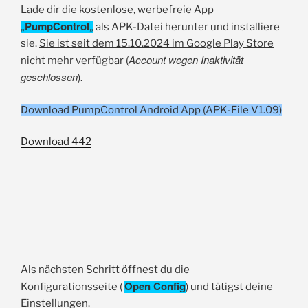
Lade dir die kostenlose, werbefreie App
PumpControl
„
„
als APK-Datei herunter und installiere
sie.
Sie ist seit dem 15.10.2024 im Google Play Store
Account wegen Inaktivität
nicht mehr verfügbar
(
geschlossen
).
Download PumpControl Android App (APK-File V1.09)
Download
442
Als nächsten Schritt öffnest du die
Open Config
Konfigurationsseite (
) und tätigst deine
Einstellungen.