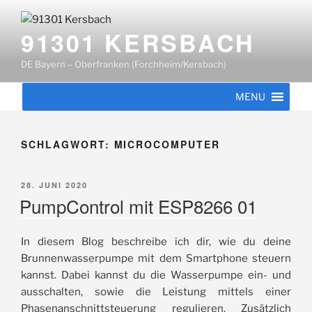
Zum
Inhalt
91301 KERSBACH
springen
DE Bayern – Oberfranken (Forchheim/Kersbach)
MENU
SCHLAGWORT:
MICROCOMPUTER
VERÖFFENTLICHT
28. JUNI 2020
AM
PumpControl mit ESP8266 01
In diesem Blog beschreibe ich dir, wie du deine
Brunnenwasserpumpe mit dem Smartphone steuern
kannst. Dabei kannst du die Wasserpumpe ein- und
ausschalten, sowie die Leistung mittels einer
Phasenanschnittsteuerung regulieren. Zusätzlich